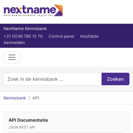
NextName Kennisbank
+31 (0)36 785 13 70
Control panel
Hoofdsite
Aanmelden
Zoeken
Kennisbank
API
API Documentatie
JSON REST API