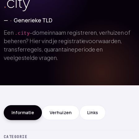
.
city
—
Generieke TLD
Een
-domeinnaam registreren, verhuizen of
.city
beheren? Hier vind je registratievoorwaarden,
transferregels, quarantaineperiode en
veelgestelde vragen.
Informatie
Verhuizen
Links
CATEGORIE