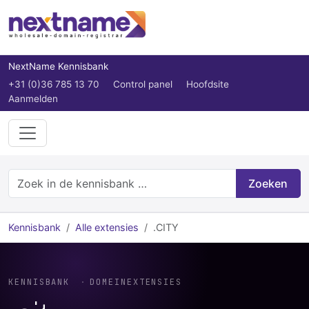
NextName Kennisbank
+31 (0)36 785 13 70
Control panel
Hoofdsite
Aanmelden
Zoeken
Kennisbank
Alle extensies
.CITY
KENNISBANK
DOMEINEXTENSIES