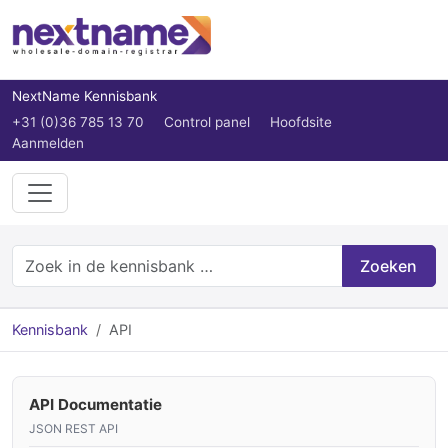
NextName Kennisbank
+31 (0)36 785 13 70
Control panel
Hoofdsite
Aanmelden
Zoeken
Kennisbank
API
API Documentatie
JSON REST API