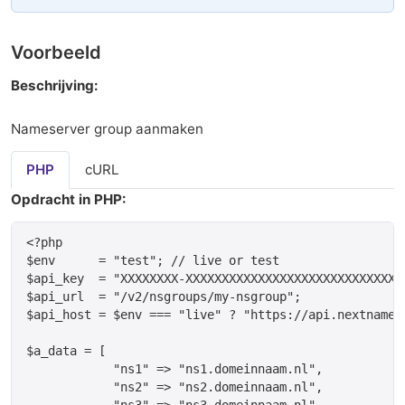
Voorbeeld
Beschrijving:
Nameserver group aanmaken
PHP
cURL
Opdracht in PHP:
<?php

$env      = "test"; // live or test

$api_key  = "XXXXXXXX-XXXXXXXXXXXXXXXXXXXXXXXXXXXXXX
$api_url  = "/v2/nsgroups/my-nsgroup";

$api_host = $env === "live" ? "https://api.nextname.
$a_data = [

            "ns1" => "ns1.domeinnaam.nl",

	    "ns2" => "ns2.domeinnaam.nl",

	    "ns3" => "ns3.domeinnaam.nl"
