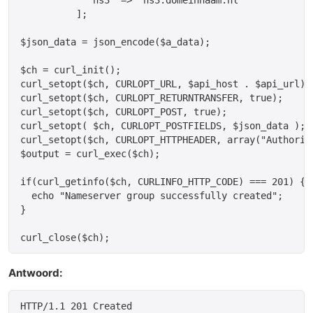
	  ];

$json_data = json_encode($a_data);

$ch = curl_init();

curl_setopt($ch, CURLOPT_URL, $api_host . $api_url);

curl_setopt($ch, CURLOPT_RETURNTRANSFER, true);

curl_setopt($ch, CURLOPT_POST, true);

curl_setopt( $ch, CURLOPT_POSTFIELDS, $json_data );

curl_setopt($ch, CURLOPT_HTTPHEADER, array("Authoriz
$output = curl_exec($ch);

if(curl_getinfo($ch, CURLINFO_HTTP_CODE) === 201) {

  echo "Nameserver group successfully created";

}

Antwoord:
HTTP/1.1 201 Created