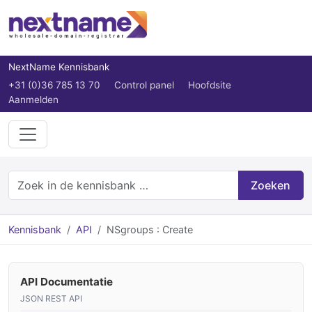
NextName Kennisbank
+31 (0)36 785 13 70
Control panel
Hoofdsite
Aanmelden
Zoeken
Kennisbank
API
NSgroups : Create
API Documentatie
JSON REST API