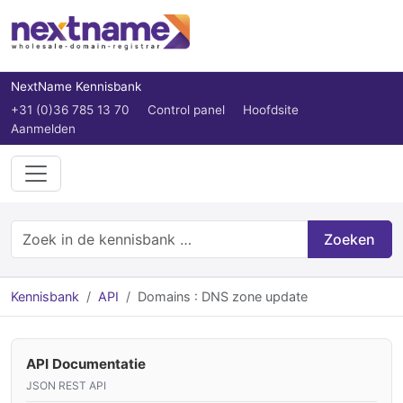
NextName Kennisbank
+31 (0)36 785 13 70
Control panel
Hoofdsite
Aanmelden
Zoeken
Kennisbank
API
Domains : DNS zone update
API Documentatie
JSON REST API