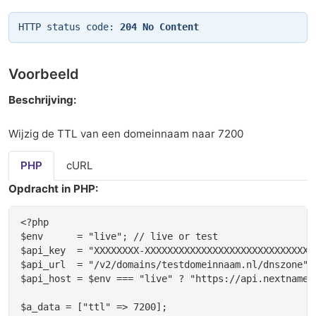
HTTP status code:
204 No Content
Voorbeeld
Beschrijving:
Wijzig de TTL van een domeinnaam naar 7200
PHP
cURL
Opdracht in PHP:
<?php

$env      = "live"; // live or test

$api_key  = "XXXXXXXX-XXXXXXXXXXXXXXXXXXXXXXXXXXXXXX
$api_url  = "/v2/domains/testdomeinnaam.nl/dnszone";

$api_host = $env === "live" ? "https://api.nextname.
$a_data = ["ttl" => 7200];
