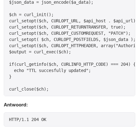
$json_data = json_encode($a_data);

$ch = curl_init();

curl_setopt($ch, CURLOPT_URL, $api_host . $api_url);

curl_setopt($ch, CURLOPT_RETURNTRANSFER, true);

curl_setopt($ch, CURLOPT_CUSTOMREQUEST, "PATCH");

curl_setopt( $ch, CURLOPT_POSTFIELDS, $json_data );

curl_setopt($ch, CURLOPT_HTTPHEADER, array("Authoriz
$output = curl_exec($ch);

if(curl_getinfo($ch, CURLINFO_HTTP_CODE) === 204) {

  echo "TTL succesfully updated";

}

Antwoord:
HTTP/1.1 204 OK