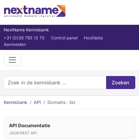
NextName Kennisbank
+31 (0)36 785 13 70
Control panel
Hoofdsite
Aanmelden
Zoeken
Kennisbank
API
Domains : list
API Documentatie
JSON REST API