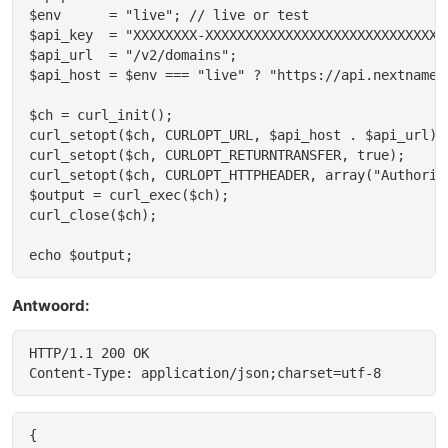
$env      = "live"; // live or test

$api_key  = "XXXXXXXX-XXXXXXXXXXXXXXXXXXXXXXXXXXXXXX
$api_url  = "/v2/domains";

$api_host = $env === "live" ? "https://api.nextname.
$ch = curl_init();

curl_setopt($ch, CURLOPT_URL, $api_host . $api_url);

curl_setopt($ch, CURLOPT_RETURNTRANSFER, true);

curl_setopt($ch, CURLOPT_HTTPHEADER, array("Authoriza
$output = curl_exec($ch);

curl_close($ch);

echo $output;
Antwoord:
HTTP/1.1 200 OK

{
