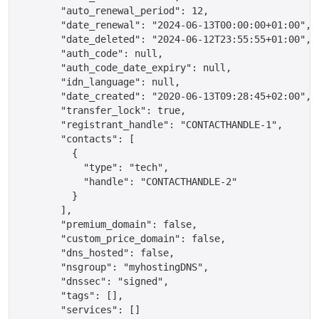
       "auto_renewal_period": 12,

       "date_renewal": "2024-06-13T00:00:00+01:00",

       "date_deleted": "2024-06-12T23:55:55+01:00",

       "auth_code": null,

       "auth_code_date_expiry": null,

       "idn_language": null,

       "date_created": "2020-06-13T09:28:45+02:00",

       "transfer_lock": true,

       "registrant_handle": "CONTACTHANDLE-1",

       "contacts": [

	 {

	   "type": "tech",

	   "handle": "CONTACTHANDLE-2"

	 }

       ],

       "premium_domain": false,

       "custom_price_domain": false,

       "dns_hosted": false,

       "nsgroup": "myhostingDNS",

       "dnssec": "signed",

       "tags": [],

       "services": []
