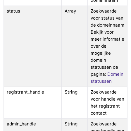
domeinnaam
status
Array
Zoekwaarde
voor status van
de domeinnaam
Bekijk voor
meer informatie
over de
mogelijke
domein
statussen de
pagina:
Domein
statussen
registrant_handle
String
Zoekwaarde
voor handle van
het registrant
contact
admin_handle
String
Zoekwaarde
voor handle van