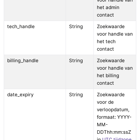
het admin
contact
tech_handle
String
Zoekwaarde
voor handle van
het tech
contact
billing_handle
String
Zoekwaarde
voor handle van
het billing
contact
date_expiry
String
Zoekwaarde
voor de
verloopdatum,
formaat: YYYY-
MM-
DDThh:mm:ssZ
in
UTC tijdzone