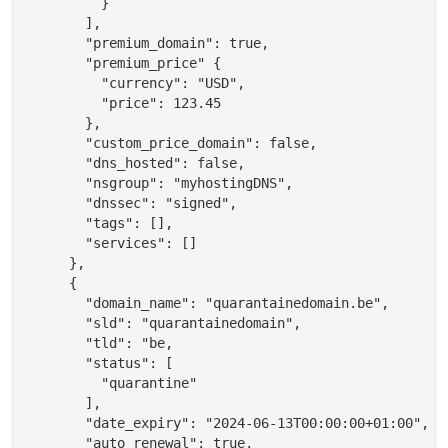
	 }

       ],

       "premium_domain": true,

       "premium_price" {

         "currency": "USD",

         "price": 123.45

       },

       "custom_price_domain": false,

       "dns_hosted": false,

       "nsgroup": "myhostingDNS",

       "dnssec": "signed",

       "tags": [],

       "services": []

     },

     {

       "domain_name": "quarantainedomain.be",

       "sld": "quarantainedomain",

       "tld": "be,

       "status": [

         "quarantine"

       ],

       "date_expiry": "2024-06-13T00:00:00+01:00",

       "auto_renewal": true,
