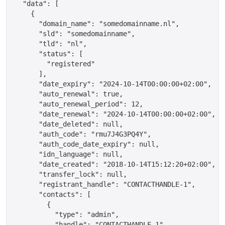
  "data": [

    {

      "domain_name": "somedomainname.nl",

      "sld": "somedomainname",

      "tld": "nl",

      "status": [

        "registered"

      ],

      "date_expiry": "2024-10-14T00:00:00+02:00",

      "auto_renewal": true,

      "auto_renewal_period": 12,

      "date_renewal": "2024-10-14T00:00:00+02:00",

      "date_deleted": null,

      "auth_code": "rmu7J4G3PQ4Y",

      "auth_code_date_expiry": null,

      "idn_language": null,

      "date_created": "2018-10-14T15:12:20+02:00",

      "transfer_lock": null,

      "registrant_handle": "CONTACTHANDLE-1",

      "contacts": [

        {

	  "type": "admin",

	  "handle": "CONTACTHANDLE-1"
