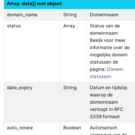
Array: data[] met object:
domain_name
String
Domeinnaam
status
Array
Status van de
domeinnaam
Bekijk voor meer
informatie over de
mogelijke domein
statussen de
pagina:
Domein
statussen
date_expiry
String
Datum en tijdstip
waarop de
domeinnaam
verloopt in RFC
3339 formaat
auto_renew
Boolean
Automatisch
verlengen van de