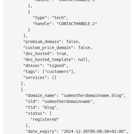
	},

	{

	  "type": "tech",

	  "handle": "CONTACTHANDLE-2"

	}

      ],

      "premium_domain": false,

      "custom_price_domain": false,

      "dns_hosted": true,

      "dns_hosted_template": null,

      "dnssec": "signed",

      "tags": ["customers"],

      "services": []

     },

     {

       "domain_name": "someotherdomainname.blog",

       "sld": "someotherdomainname",

       "tld": "blog",

       "status": [

         "registered"

       ],

       "date_expiry": "2024-12-28T00:00:00+02:00",
