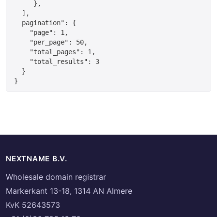
     },

  ],

  pagination": {

    "page": 1,

    "per_page": 50,

    "total_pages": 1,

    "total_results": 3

  }

NEXTNAME B.V.
Wholesale domain registrar
Markerkant 13-18, 1314 AN Almere
KvK 52643573