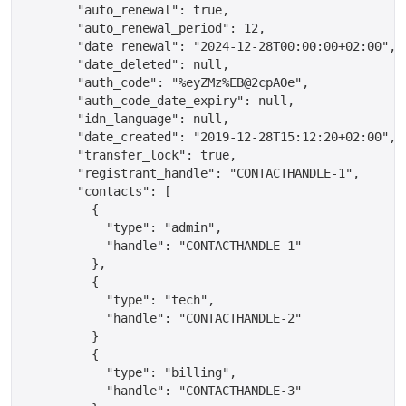
       "auto_renewal": true,

       "auto_renewal_period": 12,

       "date_renewal": "2024-12-28T00:00:00+02:00",

       "date_deleted": null,

       "auth_code": "%eyZMz%EB@2cpAOe",

       "auth_code_date_expiry": null,

       "idn_language": null,

       "date_created": "2019-12-28T15:12:20+02:00",

       "transfer_lock": true,

       "registrant_handle": "CONTACTHANDLE-1",

       "contacts": [

         {

	   "type": "admin",

	   "handle": "CONTACTHANDLE-1"

	 },

	 {

	   "type": "tech",

	   "handle": "CONTACTHANDLE-2"

	 }

	 {

	   "type": "billing",

	   "handle": "CONTACTHANDLE-3"
