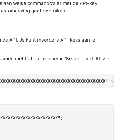
es aan welke commando's er met de API-key
f testomgeving gaat gebruiken.
a de API. Je kunt meerdere API-keys aan je
 samen met het auth-scheme 'Bearer'. in cURL ziet
XXXXXXXXXXXXXXXXXXXXXXXXXXXXXXXXXXXXXXXXXXX"
 https://api
XXXXXXXXXXXXXXXXXXXXXXX";
