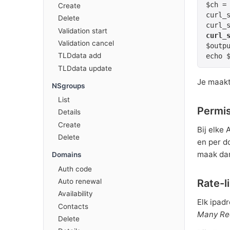
$ch = 
Create
curl_
Delete
Validation start
curl_
Validation cancel
$outpu
TLDdata add
echo 
TLDdata update
Je maakt
NSgroups
List
Permis
Details
Create
Bij elke
Delete
en per do
maak dan
Domains
Auth code
Auto renewal
Rate-l
Availability
Elk ipad
Contacts
Many Re
Delete