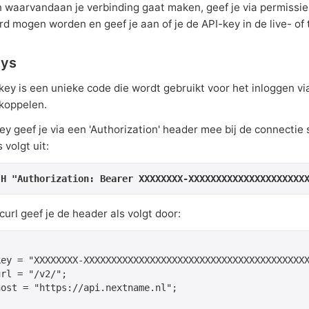
 waarvandaan je verbinding gaat maken, geef je via permissi
rd mogen worden en geef je aan of je de API-key in de live- o
eys
key is een unieke code die wordt gebruikt voor het inloggen vi
koppelen.
ey geef je via een 'Authorization' header mee bij de connectie
s volgt uit:
-H "Authorization: Bearer XXXXXXXX-XXXXXXXXXXXXXXXXXXXXX
url geef je de header als volgt door:
key = "XXXXXXXX-XXXXXXXXXXXXXXXXXXXXXXXXXXXXXXXXXXXXXXXXX
rl = "/v2/";

ost = "https://api.nextname.nl";
