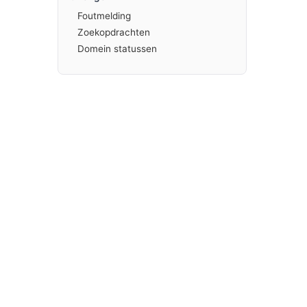
Foutmelding
Zoekopdrachten
Domein statussen
NEXTNAME B.V.
Wholesale domain registrar
Markerkant 13-18, 1314 AN Almere
KvK 52643573
+31 (0)36 785 13 70
info@nextname.nl
Ma – vr, 10:00 – 18:00