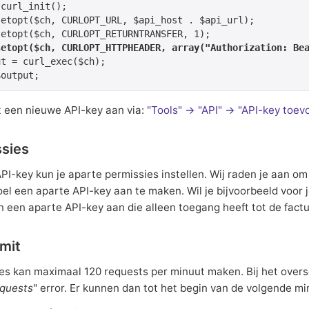
curl_init();

setopt($ch, CURLOPT_URL, $api_host . $api_url);

setopt($ch, CURLOPT_HTTPHEADER, array("Authorization: Be
t = curl_exec($ch);

$output;
 een nieuwe API-key aan via:
"Tools" → "API" → "API-key toe
sies
 API-key kun je aparte permissies instellen. Wij raden je aan 
el een aparte API-key aan te maken. Wil je bijvoorbeeld voor je
 een aparte API-key aan die alleen toegang heeft tot de factu
imit
res kan maximaal 120 requests per minuut maken. Bij het oversc
quests
" error. Er kunnen dan tot het begin van de volgende 