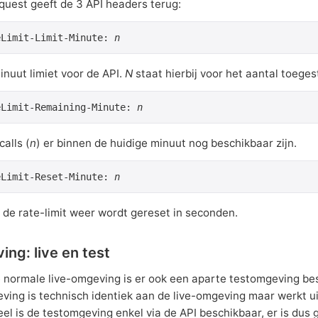
equest geeft de 3 API headers terug:
eLimit-Limit-Minute: 
n
inuut limiet voor de API.
N
staat hierbij voor het aantal toeges
eLimit-Remaining-Minute: 
n
alls (
n
) er binnen de huidige minuut nog beschikbaar zijn.
eLimit-Reset-Minute: 
n
de rate-limit weer wordt gereset in seconden.
ng: live en test
 normale live-omgeving is er ook een aparte testomgeving bes
ving is technisch identiek aan de live-omgeving maar werkt ui
l is de testomgeving enkel via de API beschikbaar, er is dus