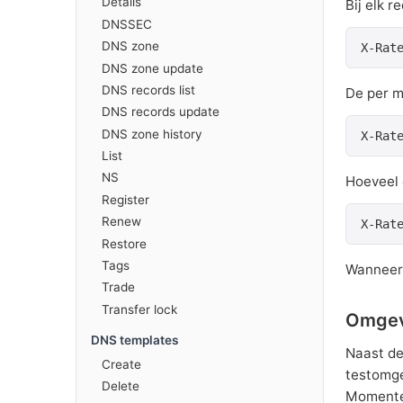
Details
Bij elk r
DNSSEC
DNS zone
X-Rat
DNS zone update
DNS records list
De per m
DNS records update
DNS zone history
X-Rat
List
NS
Hoeveel c
Register
Renew
X-Rat
Restore
Tags
Wanneer 
Trade
Transfer lock
Omgevi
DNS templates
Naast de
Create
testomge
Delete
Momentee