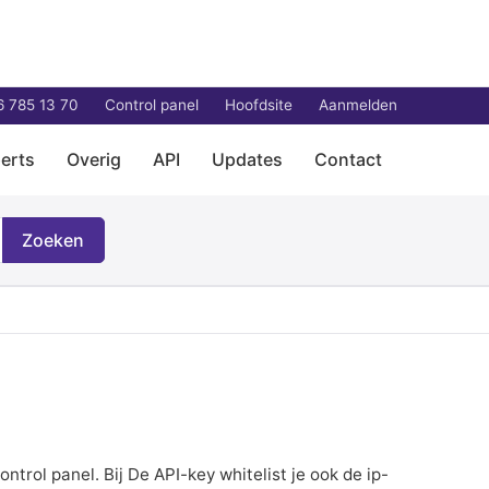
6 785 13 70
Control panel
Hoofdsite
Aanmelden
erts
Overig
API
Updates
Contact
Zoeken
ntrol panel. Bij De API-key whitelist je ook de ip-