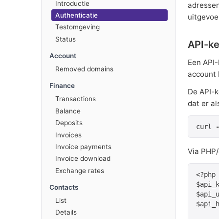
Introductie
adressen
Authenticatie
uitgevoe
Testomgeving
Status
API-k
Account
Een API-
Removed domains
account 
Finance
De API-k
Transactions
dat er al
Balance
Deposits
curl 
Invoices
Invoice payments
Via PHP/c
Invoice download
Exchange rates
<?php

$api_
Contacts
$api_u
List
$api_h
Details