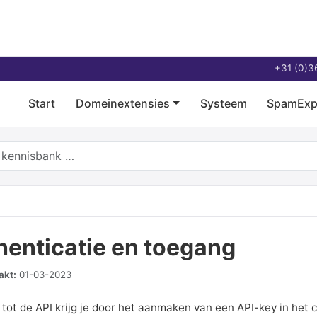
+31 (0)3
Start
Domeinextensies
Systeem
SpamExp
henticatie en toegang
kt:
01-03-2023
tot de API krijg je door het aanmaken van een API-key in het co