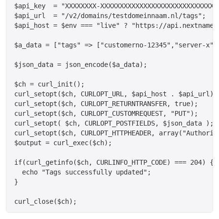
$api_key  = "XXXXXXXX-XXXXXXXXXXXXXXXXXXXXXXXXXXXXXX
$api_url  = "/v2/domains/testdomeinnaam.nl/tags";

$api_host = $env === "live" ? "https://api.nextname.
$a_data = ["tags" => ["customerno-12345","server-x"];
$json_data = json_encode($a_data);

$ch = curl_init();

curl_setopt($ch, CURLOPT_URL, $api_host . $api_url);

curl_setopt($ch, CURLOPT_RETURNTRANSFER, true);

curl_setopt($ch, CURLOPT_CUSTOMREQUEST, "PUT");

curl_setopt( $ch, CURLOPT_POSTFIELDS, $json_data );

curl_setopt($ch, CURLOPT_HTTPHEADER, array("Authoriz
$output = curl_exec($ch);

if(curl_getinfo($ch, CURLINFO_HTTP_CODE) === 204) {

  echo "Tags successfully updated";

}
