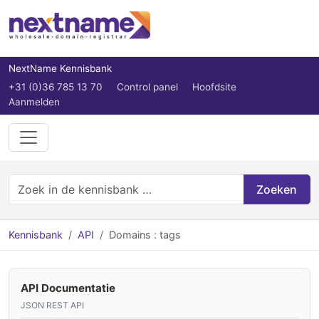
NextName Kennisbank
+31 (0)36 785 13 70
Control panel
Hoofdsite
Aanmelden
Zoeken
Kennisbank
API
Domains : tags
API Documentatie
JSON REST API