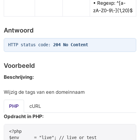
• Regexp: ^[a-
zA-Z0-9\-]{1,20}$
Antwoord
HTTP status code:
204 No Content
Voorbeeld
Beschrijving:
Wijzig de tags van een domeinnaam
PHP
cURL
Opdracht in PHP:
<?php

$env      = "live"; // live or test
