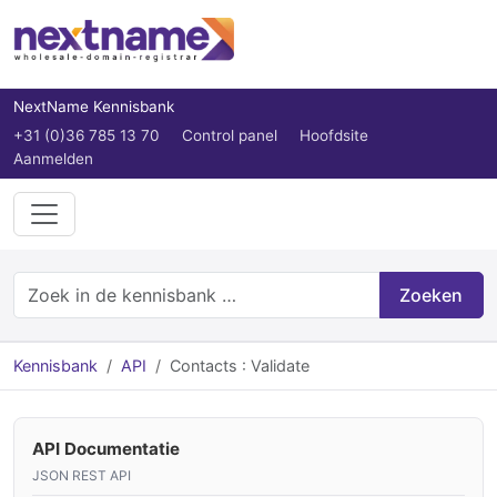
NextName Kennisbank
+31 (0)36 785 13 70
Control panel
Hoofdsite
Aanmelden
Zoeken
Kennisbank
API
Contacts : Validate
API Documentatie
JSON REST API