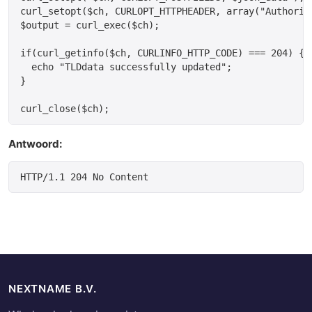
curl_setopt($ch, CURLOPT_HTTPHEADER, array("Authoriz
$output = curl_exec($ch);

if(curl_getinfo($ch, CURLINFO_HTTP_CODE) === 204) {

  echo "TLDdata successfully updated";

}

Antwoord:
NEXTNAME B.V.