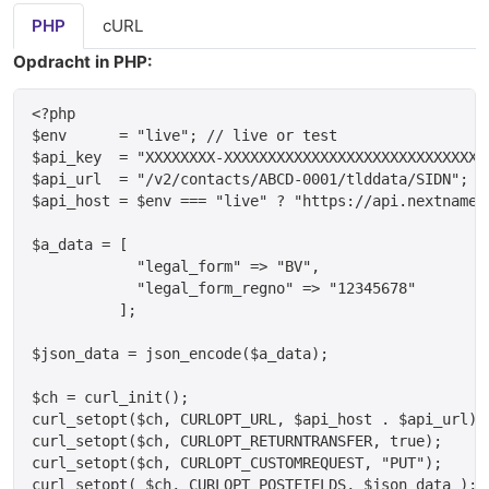
PHP
cURL
Opdracht in PHP:
<?php

$env      = "live"; // live or test

$api_key  = "XXXXXXXX-XXXXXXXXXXXXXXXXXXXXXXXXXXXXXX
$api_url  = "/v2/contacts/ABCD-0001/tlddata/SIDN";

$api_host = $env === "live" ? "https://api.nextname.
$a_data = [

            "legal_form" => "BV",

            "legal_form_regno" => "12345678"

	  ];

$json_data = json_encode($a_data);

$ch = curl_init();

curl_setopt($ch, CURLOPT_URL, $api_host . $api_url);

curl_setopt($ch, CURLOPT_RETURNTRANSFER, true);

curl_setopt($ch, CURLOPT_CUSTOMREQUEST, "PUT");

curl_setopt( $ch, CURLOPT_POSTFIELDS, $json_data );
