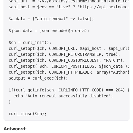
$api_url  = "/v2/domains/testdomeinnaam.nl/auto_renew
$api_host = $env == "live" ? "https://api.nextname.n
$a_data = ["auto_renewal" => false];

$json_data = json_encode($a_data);

$ch = curl_init();

curl_setopt($ch, CURLOPT_URL, $api_host . $api_url);

curl_setopt($ch, CURLOPT_RETURNTRANSFER, true);

curl_setopt($ch, CURLOPT_CUSTOMREQUEST, "PATCH");

curl_setopt( $ch, CURLOPT_POSTFIELDS, $json_data );

curl_setopt($ch, CURLOPT_HTTPHEADER, array("Authoriz
$output = curl_exec($ch);

if(curl_getinfo($ch, CURLINFO_HTTP_CODE) === 204) {

  echo "Auto renewal successfully disabled";

}

Antwoord: