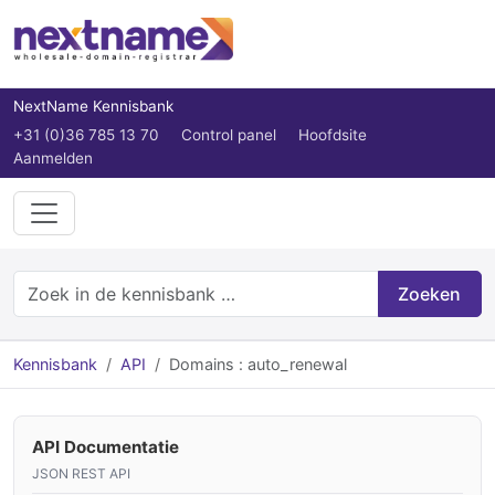
NextName Kennisbank
+31 (0)36 785 13 70
Control panel
Hoofdsite
Aanmelden
Zoeken
Kennisbank
API
Domains : auto_renewal
API Documentatie
JSON REST API