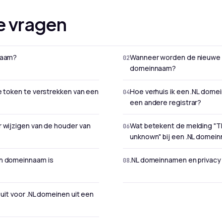
e vragen
naam?
Wanneer worden de nieuwe D
domeinnaam?
e token te verstrekken van een
Hoe verhuis ik een .NL domei
een andere registrar?
r wijzigen van de houder van
Wat betekent de melding "Th
unknown" bij een .NL domei
jn domeinnaam is
.NL domeinnamen en privacy
 uit voor .NL domeinen uit een