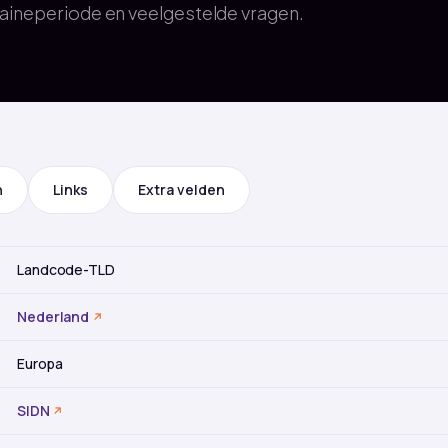
aineperiode en veelgestelde vragen.
n
Links
Extra velden
Landcode-TLD
Nederland
Europa
SIDN