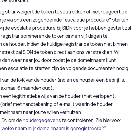
registrar weigert de token te vestrekken of niet reageert op
n je via ons een zogenoemde "escalatie procedure" starten
 wij de escalatie procedure bij SIDN voor je hebben gestart zal
 registrar sommeren de token binnen vijf dagen te
 de houder. Indien de huidige registrar de token niet binnen
rstrekt zal SIDN de token direct aan ons verstrekken. Wij
n dan weer naar jou door zodat je de domeinnaam kunt
een escalatie te starten zijn de volgende documenten nodig:
l van de KvK van de houder (indien de houder een bedrijf is,
 maximaal 6 maanden oud).
n een legitimatiebewijs van de houder (niet verlopen).
(brief met handtekening of e-mail) waarin de houder
einnaam naar jou te willen verhuizen.
 SIDN om de
houdergegevens
te controleren. Zie hiervoor:
p welke naam mijn domeinnaam is geregistreerd?
"