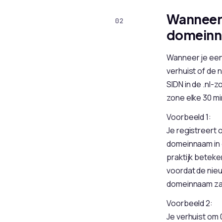
Wanneer 
domein
Wanneer je een
verhuist of de 
SIDN in de .nl
zone elke 30 mi
Voorbeeld 1:
Je registreert 
domeinnaam in d
praktijk beteke
voordat de nieu
domeinnaam zal
Voorbeeld 2:
Je verhuist om 