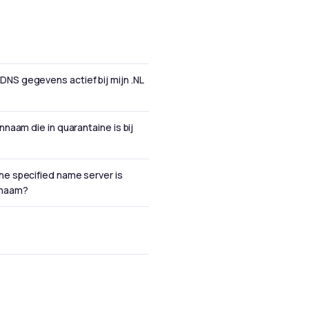
NS gegevens actief bij mijn .NL
nnaam die in quarantaine is bij
e specified name server is
nnaam?