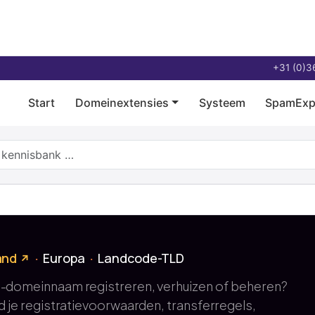
+31 (0)3
Start
Domeinextensies
Systeem
SpamExp
and
Europa
Landcode-TLD
-domeinnaam registreren, verhuizen of beheren?
l
nd je registratievoorwaarden, transferregels,