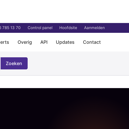
6 785 13 70
Control panel
Hoofdsite
Aanmelden
erts
Overig
API
Updates
Contact
Zoeken