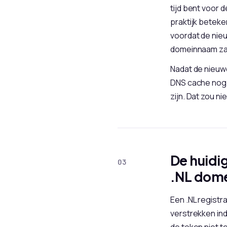
tijd bent voor d
praktijk beteke
voordat de nieu
domeinnaam zal
Nadat de nieuw
DNS cache nog 
zijn. Dat zou n
De huidig
.NL dom
Een .NL registr
verstrekken ind
de token niet t