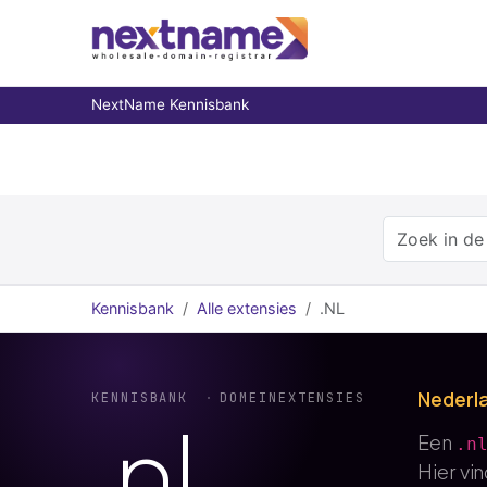
NextName Kennisbank
Kennisbank
Alle extensies
.NL
Nederl
KENNISBANK
DOMEINEXTENSIES
.
nl
Een
.n
Hier vi