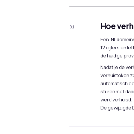
Hoe verh
Een .NL domein
12 cijfers en le
de huidige prov
Nadat je de ve
verhuistoken z
automatisch ee
sturen met daa
werd verhuisd.
De gewijzigde 