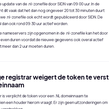
e update van de .nl-zonefile door SIDN van 09:00 uur. In de
nt dit vaak dat het dan nog ongeveer 20 tot 30 minuten duurt
we .nl-zonefile ook echt wordt gepubliceerd door SIDN. De
 dan ook rond 09:30 uur actief worden.
e nameservers zijn opgenomen in de .nl-zonefile kan het door
even duren voordat de nieuwe gegevens ook overal actief
iet meer dan 2 uur moeten duren.
e registrar weigert de token te vers
einnaam
ar is verplicht de token voor een .NL domeinnaam te
ien een houder hierom vraagt. Er zijn geen uitzonderingen om
e verstrekken.