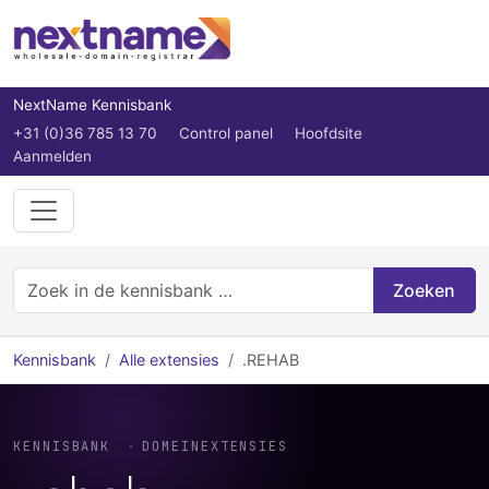
NextName Kennisbank
+31 (0)36 785 13 70
Control panel
Hoofdsite
Aanmelden
Zoeken
Kennisbank
Alle extensies
.REHAB
KENNISBANK
DOMEINEXTENSIES