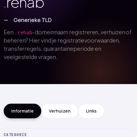
.
rehab
—
Generieke TLD
Een
-domeinnaam registreren, verhuizen of
.rehab
beheren? Hier vind je registratievoorwaarden,
transferregels, quarantaineperiode en
veelgestelde vragen.
Informatie
Verhuizen
Links
CATEGORIE