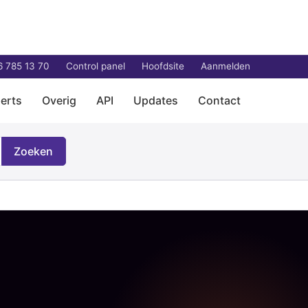
6 785 13 70
Control panel
Hoofdsite
Aanmelden
erts
Overig
API
Updates
Contact
Zoeken