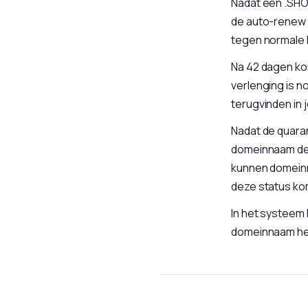
Nadat een .SHO
de auto-renew 
tegen normale 
Na 42 dagen ko
verlenging is n
terugvinden in j
Nadat de quaran
domeinnaam de 
kunnen domeinn
deze status ko
In het systeem 
domeinnaam heef