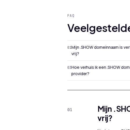
FAQ
Veelgesteld
Mijn .SHOW domeinnaam is ver
vrij?
Hoe verhuis ik een .SHOW dom
provider?
Mijn .SH
vrij?