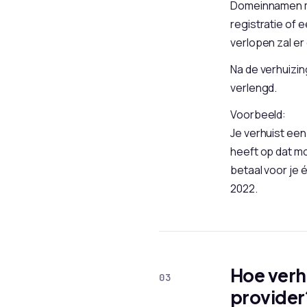
Domeinnamen me
registratie of 
verlopen zal er
Na de verhuizi
verlengd.
Voorbeeld:
Je verhuist e
heeft op dat m
betaal voor je 
2022.
Hoe verh
provider