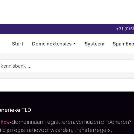
+31 (0)3
Start
Domeinextensies
Systeem
SpamExp
nerieke TLD
-domeinnaam registreren, verhuizen of beheren?
show
ind je registratievoorwaarden, transferregels,