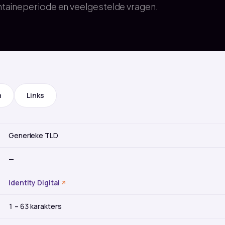
taineperiode en veelgestelde vragen.
n
Links
Generieke TLD
—
Identity Digital
1 – 63 karakters