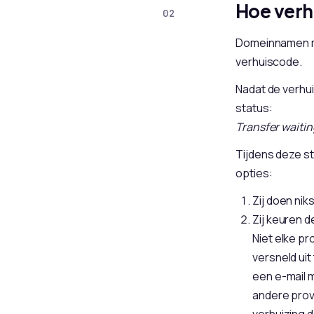
Hoe verh
Domeinnamen m
verhuiscode.
Nadat de verhui
status:
Transfer waitin
Tijdens deze st
opties:
Zij doen ni
Zij keuren 
Niet elke p
versneld uit
een e-mail m
andere prov
verhuizing 