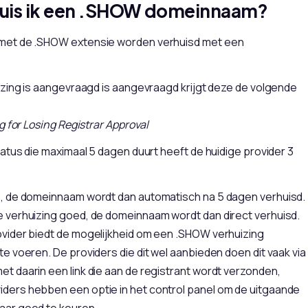
uis ik een .SHOW domeinnaam?
et de .SHOW extensie worden verhuisd met een
zing is aangevraagd is aangevraagd krijgt deze de volgende
g for Losing Registrar Approval
atus die maximaal 5 dagen duurt heeft de huidige provider 3
ks, de domeinnaam wordt dan automatisch na 5 dagen verhuisd.
de verhuizing goed, de domeinnaam wordt dan direct verhuisd.
rovider biedt de mogelijkheid om een .SHOW verhuizing
 te voeren. De providers die dit wel aanbieden doen dit vaak via
et daarin een link die aan de registrant wordt verzonden,
iders hebben een optie in het control panel om de uitgaande
daar goed te keuren.