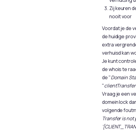
Zij keuren d
nooit voor
Voordat je de v
de huidige prov
extra vergrend
verhuisd kan w
Je kunt contro
de whois te ra
de "
Domain Sta
"
clientTransfer
Vraag je een v
domein lock dan
volgende foutm
Transfer is not
'[CLIENT_TRA