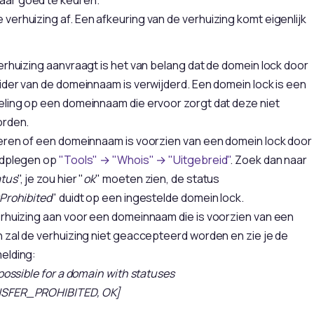
e verhuizing af. Een afkeuring van de verhuizing komt eigenlijk
erhuizing aanvraagt is het van belang dat de domein lock door
ider van de domeinnaam is verwijderd. Een domein lock is een
eling op een domeinnaam die ervoor zorgt dat deze niet
orden.
leren of een domeinnaam is voorzien van een domein lock door
adplegen op
"Tools" → "Whois" → "Uitgebreid"
. Zoek dan naar
tus
", je zou hier "
ok
" moeten zien, de status
Prohibited
" duidt op een ingestelde domein lock.
erhuizing aan voor een domeinnaam die is voorzien van een
 zal de verhuizing niet geaccepteerd worden en zie je de
elding:
 possible for a domain with statuses
NSFER_PROHIBITED, OK]