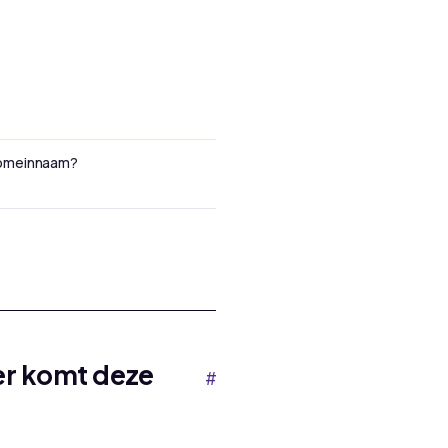
domeinnaam?
er komt deze
#