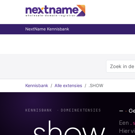
NextName Kennisbank
Kennisbank
Alle extensies
.SHOW
—
Ge
KENNISBANK
DOMEINEXTENSIES
.
show
Een
.
Hier v