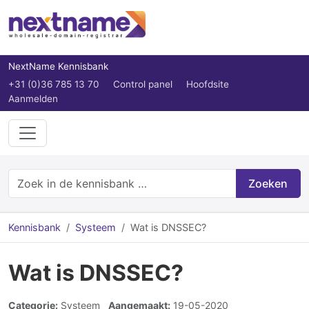
NextName Kennisbank
+31 (0)36 785 13 70
Control panel
Hoofdsite
Aanmelden
Zoeken
Kennisbank
Systeem
Wat is DNSSEC?
Wat is DNSSEC?
Categorie:
Systeem
Aangemaakt:
19-05-2020