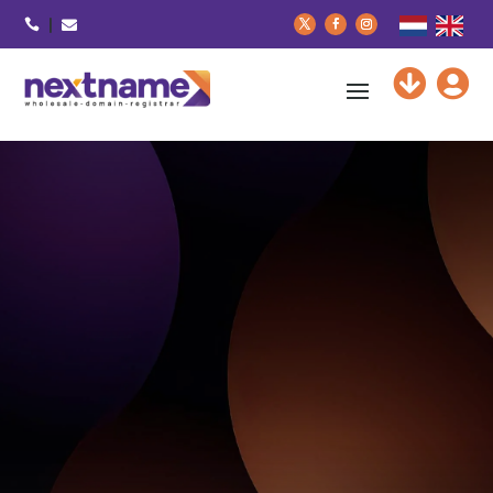





nextname
vertrouwd met domeinen
API voor
domeinbeheer
Account aanmaken