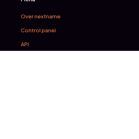
Over nextname
Control panel
API
SSL certificaten
Spam experts
Tarieven domeinnamen
Contact
Contactgegevens