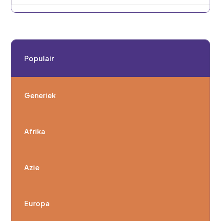
Populair
Generiek
Afrika
Azie
Europa