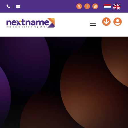





nextname
vertrouwd met domeinen
tarieven domeinen
Contact
Kennisbank