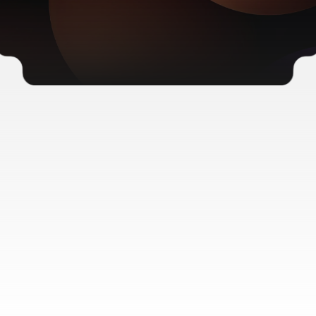
Tarieven
,voor elk domein
Nextname is accredited registrar door
ICANN
,
SIDN
,
EURid
en
DNS.be
. Je
registreert je domeinnamen dus real-time en
zonder tussenpersonen.
Met onze maatwerk oplossingen
overtreffen we alle grote Nederlandse
aanbieders. Nieuwsgierig wat je als reseller