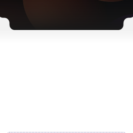
Vacature
NextName
Op dit moment hebben we geen specifieke
vacatures open. Maar we staan altijd open voor
talent dat ons team kan versterken.
Ben je geïnteresseerd in wat we doen en denk je dat
jouw expertise goed bij ons past? Stuur dan je CV en
contactgegevens. We nemen je gegevens graag
mee voor toekomstige mogelijkheden.