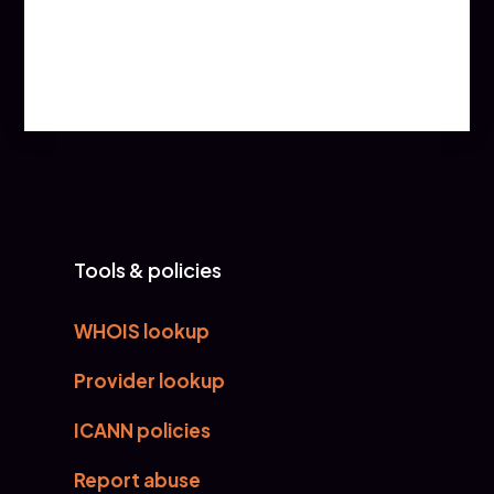
Tools & policies
WHOIS lookup
Provider lookup
ICANN policies
Report abuse