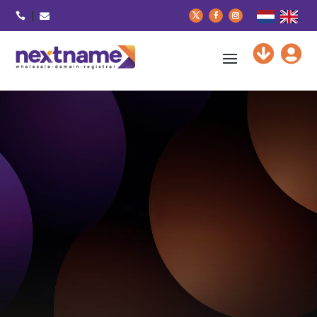





NextName: Domain experts
Vacatures
Contact