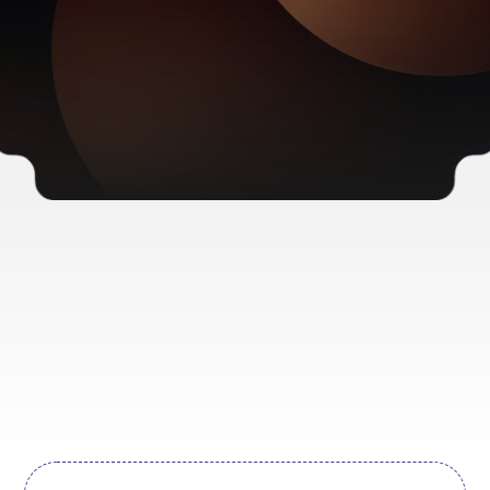
Start als reseller
Gratis
DNS-beheer bij je domeinen
Je eigen nameservers beheren betekent 24/7
monitoring, updates en onderhoud. Bij alle
domeinnamen die bij ons zijn geregistreerd kun je
gratis gebruikmaken van onze nameservers.