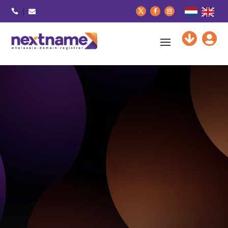





Nextname: domain experts
DNS beheer
Contact