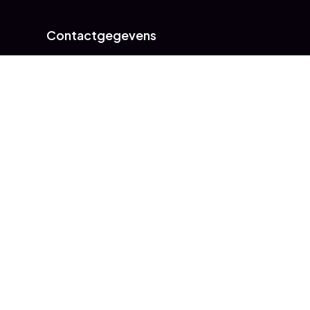
Contactgegevens
NextName B.V.
Markerkant 13 18
1314 AN Almere
telefoonnummer
+31 (0)36 – 78 51 370
e-mailadres
sales@nextname.nl
info@nextname.nl
Kamer van Koophandel
52643573